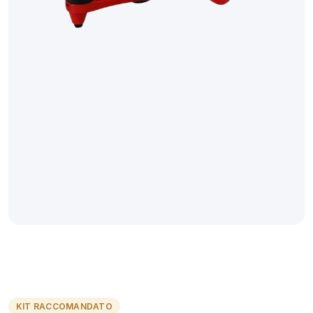
ZeroDrift™
Transfer
System
per
articolatori
Asa.
Montaggio
magnetico
diretto
—
±0.02
mm
dal
CAD
all’articolatore.
Nessun
gesso
in
alcuna
fase.
Scegliete
la
dimensione
del
vostro
kit,
oppure
consultate
qui
sotto
ricambi
e
accessori
compatibili
con
Asa.
KIT RACCOMANDATO