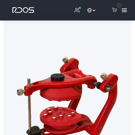
Select Language
D
A
C
O
S
/
A
S
A
D
e
n
t
a
l