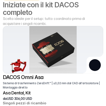
Iniziate con il kit DACOS 
completo
Scelta ideale per il setup: tutto coordinato prima di 
acquistare i singoli ricambi.
DACOS Omni Asa
Sistema di trasferimento ZeroDrift™ | ±0,02 mm dal CAD all'articolatore | 
Montaggio diretto
Asa Dental, Kit
da
USD 306,00 USD
Singoli pezzi di ricambio