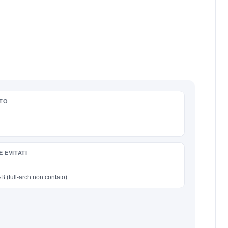
ATO
 EVITATI
B (full-arch non contato)