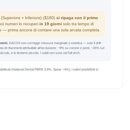
Superiore + Inferiore)
(
$180
)
si ripaga con il primo
uoi numeri lo recuperi
in 19 giorni
solo tra tempo di
ne — prima ancora di contare una sola arcata completa.
menti.
DACOS non corregge chiusura marginale o estetica — solo il drift
a di rifacimenti attribuibile all'occlusione: ~9% su corone e ponti, ~35% sul
ccolo, e lo teniamo piccolo. I soldi veri sono nel full-arch.
icati (National Dental PBRN 3.8%, Spear ~4%); i valori predefiniti si