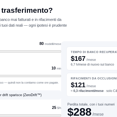
 trasferimento?
anco mai fatturati e in rifacimenti da
i tuoi dati reali — ogni ipotesi è prudente
80
modelli/mese
TEMPO DI BANCO RECUPER
$167
/mese
6,7 h/mese di nuovo sul banco
10
min
RIFACIMENTI DA OCCLUSIONE
caso — quindi non la contiamo come ore pagate.
$121
/mese
≈
0,3
rifacimenti/mese
· solo C&
er drift sparisce (ZeroDrift™)
Perdita totale, con i tuoi numeri
25
$288
$/h
/mese