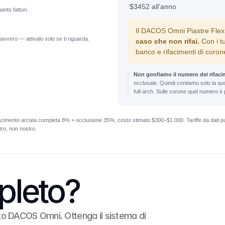
$3452 all'anno
nto fatturi.
Il
DACOS Omni Piastre Flex (
davvero — attivalo solo se ti riguarda.
caso che non rifai.
Con i t
banco e rifacimenti di coro
Non gonfiamo il numero dei rifaci
occlusale. Quindi contiamo solo la quot
full-arch. Sulle corone quel numero è pi
mento arcata completa 8% × occlusione 35%, costo stimato $300–$1.000. Tariffe da dati pubbl
stro, non nostro.
pleto?
o DACOS Omni. Ottenga il sistema di 