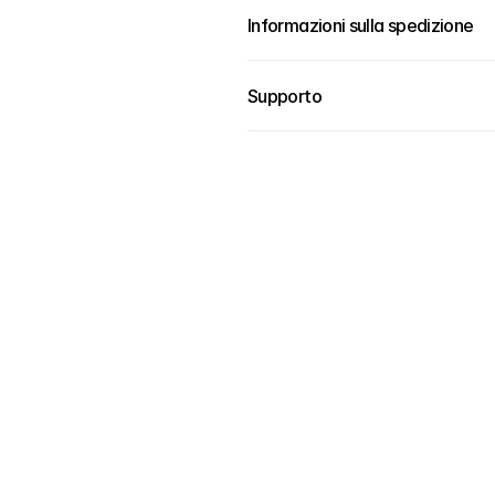
Informazioni sulla spedizione
Supporto
ione internazionale
Spedizione gratuita 
 affidabile in tutto il 
disponibile
n corrieri di fiducia e 
Goditi la spedizione grat
mento in tempo reale.
ridotta sugli ordini idonei 
momento del pagament