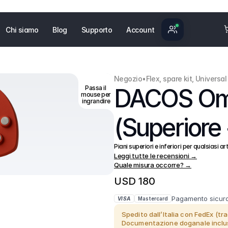
Chi siamo
Blog
Supporto
Account
Negozio
•
Flex, spare kit, Universal
DACOS Omni
Passa il 
mouse per 
ingrandire
(Superiore 
Piani superiori e inferiori per qualsiasi a
Leggi tutte le recensioni →
Quale misura occorre? →
USD 180
Pagamento sicuro
VISA
Mastercard
Spedito dall’Italia con FedEx (tra
Documentazione doganale inclusa