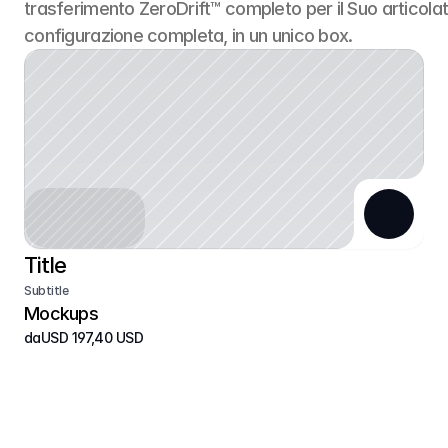
trasferimento ZeroDrift™ completo per il Suo articolato
configurazione completa, in un unico box.
Title
Subtitle
Mockups
da
USD 197,40 USD