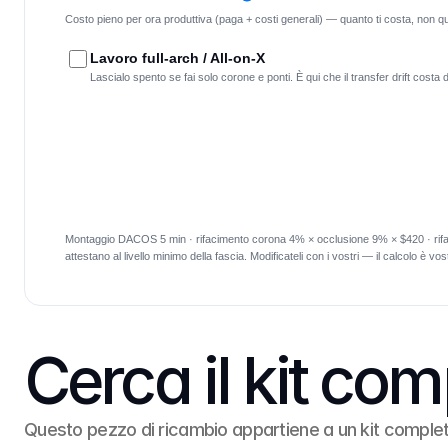
Costo pieno per ora produttiva (paga + costi generali) — quanto ti costa, non qua
Lavoro full-arch / All-on-X
Lascialo spento se fai solo corone e ponti. È qui che il transfer drift costa 
Montaggio DACOS 5 min · rifacimento corona 4% × occlusione 9% × $420 · rifaci
attestano al livello minimo della fascia. Modificateli con i vostri — il calcolo è vo
Cerca il kit com
Questo pezzo di ricambio appartiene a un kit complet