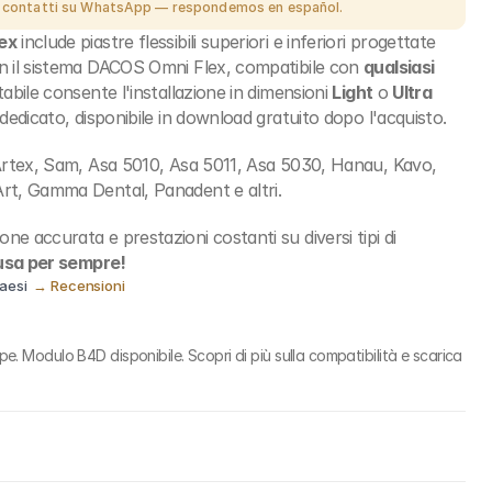
 contatti su WhatsApp
— respondemos en español.
ex
 include piastre flessibili superiori e inferiori progettate 
on il sistema DACOS Omni Flex, compatibile con 
qualsiasi 
ttabile consente l'installazione in dimensioni 
Light
 o 
Ultra
 dedicato, disponibile in download gratuito dopo l'acquisto.
: Artex, Sam, Asa 5010, Asa 5011, Asa 5030, Hanau, Kavo, 
Art, Gamma Dental, Panadent e altri.
ne accurata e prestazioni costanti su diversi tipi di 
 usa per sempre!
aesi  
→ Recensioni
hape. Modulo B4D disponibile. Scopri di più sulla compatibilità e scarica 