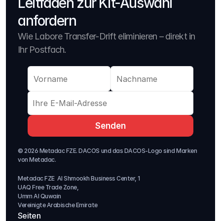
Leitfaden zur Kit-Auswahl 
anfordern
Wie Labore Transfer-Drift eliminieren – direkt in 
Ihr Postfach.
Senden
© 2026 Metadac FZE. DACOS und das DACOS-Logo sind Marken 
von Metadac. 
Metadac FZE  Al Shmookh Business Center, 1
UAQ Free Trade Zone,  
Umm Al Quwain
Vereinigte Arabische Emirate 
Seiten