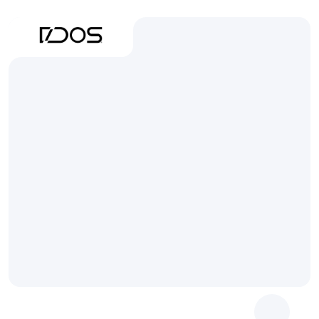
D
A
C
O
S
/
B
4
D
Erleben
Sie
das
DACOS®
Omni
System
in
Blender
for
Dental
mit
dem
speziellen
Modul
für
das
Design
magnetischer
Modelle,
präzise
Ausrichtung
und
volle
Kontrolle
über
Ihre
Aufsätze.